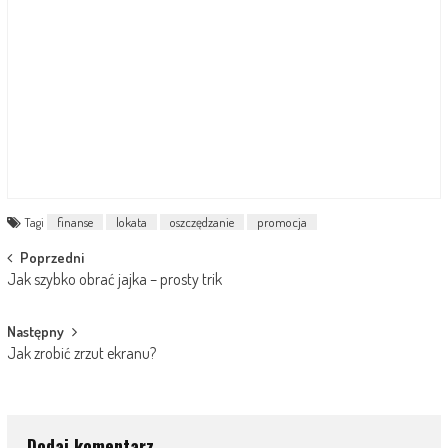
Tagi
finanse
lokata
oszczędzanie
promocja
Post
Poprzedni
Jak szybko obrać jajka – prosty trik
navigation
Następny
Jak zrobić zrzut ekranu?
Dodaj komentarz