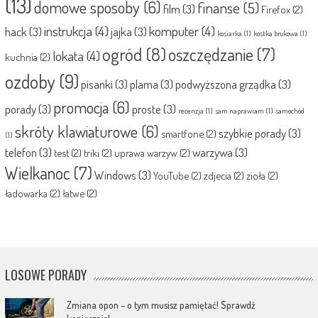
(13)
domowe sposoby
(6)
finanse
(5)
film
(3)
Firefox
(2)
instrukcja
(4)
komputer
(4)
hack
(3)
jajka
(3)
kosiarka
(1)
kostka brukowa
(1)
ogród
(8)
oszczędzanie
(7)
lokata
(4)
kuchnia
(2)
ozdoby
(9)
pisanki
(3)
plama
(3)
podwyższona grządka
(3)
promocja
(6)
porady
(3)
proste
(3)
recenzja
(1)
sam naprawiam
(1)
samochód
skróty klawiaturowe
(6)
szybkie porady
(3)
smartfone
(2)
(1)
telefon
(3)
warzywa
(3)
test
(2)
triki
(2)
uprawa warzyw
(2)
Wielkanoc
(7)
Windows
(3)
YouTube
(2)
zdjecia
(2)
zioła
(2)
ładowarka
(2)
łatwe
(2)
LOSOWE PORADY
Zmiana opon – o tym musisz pamiętać! Sprawdź