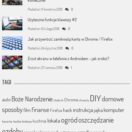
koniecznie!
Posted on
11 kwietnia 2018
0
Użyteczne funkcje klawiszy #2
Posted on
15 lutego 2018
0
Jak przywrócić zamkniętą kartę w Chrome / Firefox
Posted on
24 stycznia 2018
0
Zrzut ekranu w telefonie z Androidem – jak zrobić?
Posted on
27 czerwca 2018
1
TAGI
DIY
Boże Narodzenie
domowe
auto
Chrome
chodnik
chwasty
sposoby
finanse
instrukcja
komputer
film
hack
jajka
Firefox
ogród
oszczędzanie
lokata
kuchnia
kosiarka
kostka brukowa
ozdoby
pisanki
plama
podwyższona grządka
porady