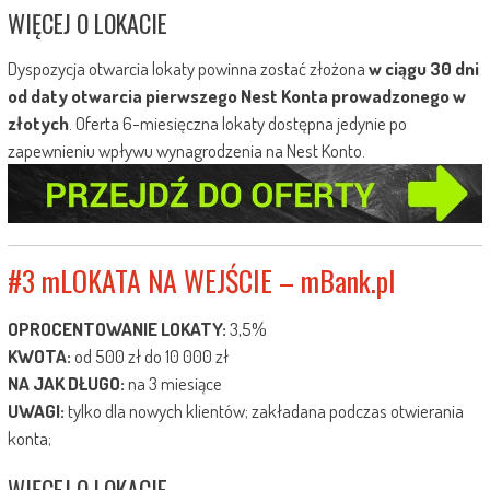
WIĘCEJ O LOKACIE
Dyspozycja otwarcia lokaty powinna zostać złożona
w ciągu 30 dni
od daty otwarcia pierwszego Nest Konta prowadzonego w
złotych
. Oferta 6-miesięczna lokaty dostępna jedynie po
zapewnieniu wpływu wynagrodzenia na Nest Konto.
#3 mLOKATA NA WEJŚCIE – mBank.pl
OPROCENTOWANIE LOKATY:
3,5%
KWOTA:
od 500 zł do 10 000 zł
NA JAK DŁUGO:
na 3 miesiące
UWAGI:
tylko dla nowych klientów; zakładana podczas otwierania
konta;
WIĘCEJ O LOKACIE