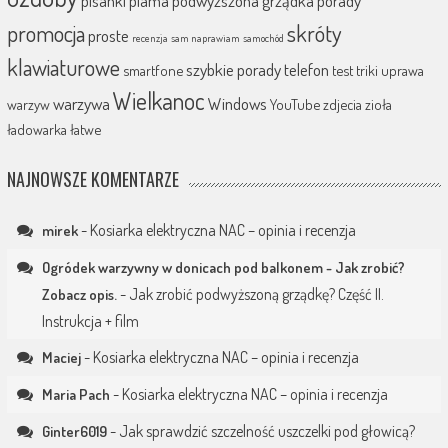
promocja
skróty
proste
recenzja
sam naprawiam
samochód
klawiaturowe
szybkie porady
telefon
smartfone
test
triki
uprawa
Wielkanoc
warzywa
Windows
warzyw
YouTube
zdjecia
zioła
ładowarka
łatwe
NAJNOWSZE KOMENTARZE
-
Kosiarka elektryczna NAC – opinia i recenzja
mirek
Ogródek warzywny w donicach pod balkonem - Jak zrobić?
-
Jak zrobić podwyższoną grządkę? Część II.
Zobacz opis.
Instrukcja + film
-
Kosiarka elektryczna NAC – opinia i recenzja
Maciej
-
Kosiarka elektryczna NAC – opinia i recenzja
Maria Pach
-
Jak sprawdzić szczelność uszczelki pod głowicą?
Ginter6019