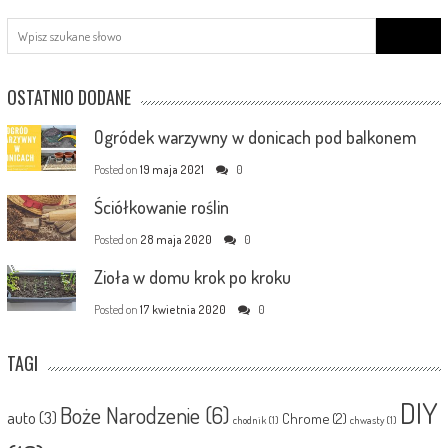
Search
for:
OSTATNIO DODANE
Ogródek warzywny w donicach pod balkonem
Posted on
19 maja 2021
0
Ściółkowanie roślin
Posted on
28 maja 2020
0
Zioła w domu krok po kroku
Posted on
17 kwietnia 2020
0
TAGI
DIY
Boże Narodzenie
(6)
auto
(3)
Chrome
(2)
chodnik
(1)
chwasty
(1)