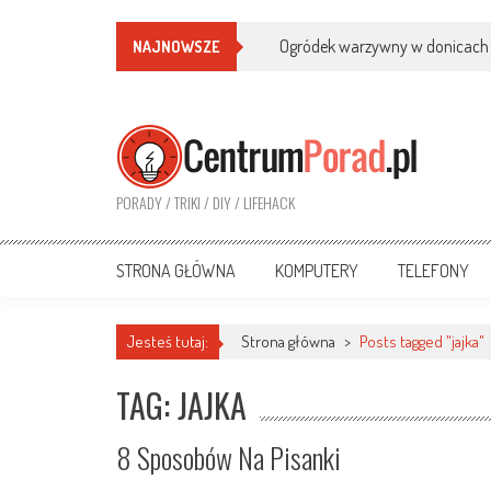
Ogródek warzywny w donicach
NAJNOWSZE
PORADY / TRIKI / DIY / LIFEHACK
STRONA GŁÓWNA
KOMPUTERY
TELEFONY
Jesteś tutaj:
Strona główna
>
Posts tagged "jajka"
TAG: JAJKA
8 Sposobów Na Pisanki