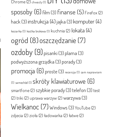
domowe
Chrome
(2)
chwasty
(1)
sposoby
(6)
finanse
(5)
film
(3)
Firefox
(2)
instrukcja
(4)
komputer
(4)
hack
(3)
jajka
(3)
lokata
(4)
kuchnia
(2)
kosiarka
(1)
kostka brukowa
(1)
ogród
(8)
oszczędzanie
(7)
1
ozdoby
(9)
pisanki
(3)
plama
(3)
podwyższona grządka
(3)
porady
(3)
promocja
(6)
proste
(3)
recenzja
(1)
sam naprawiam
skróty klawiaturowe
(6)
(1)
samochód
(1)
szybkie porady
(3)
telefon
(3)
smartfone
(2)
test
warzywa
(3)
(2)
triki
(2)
uprawa warzyw
(2)
Wielkanoc
(7)
Windows
(3)
YouTube
(2)
zdjecia
(2)
zioła
(2)
ładowarka
(2)
łatwe
(2)