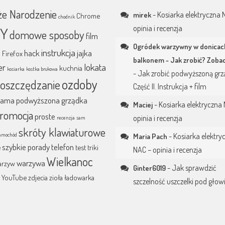
że Narodzenie
-
Kosiarka elektryczna 
mirek
Chrome
chodnik
opinia i recenzja
IY
domowe sposoby
film
Ogródek warzywny w donicac
e
instrukcja
hack
jajka
Firefox
balkonem - Jak zrobić? Zobac
er
lokata
kuchnia
kosiarka
kostka brukowa
-
Jak zrobić podwyższoną grz
ozdoby
oszczędzanie
Część II. Instrukcja + film
lama
podwyższona grządka
-
Kosiarka elektryczna
Maciej
romocja
proste
opinia i recenzja
recenzja
sam
skróty klawiaturowe
amochód
-
Kosiarka elektry
Maria Pach
szybkie porady
telefon
e
test
triki
NAC – opinia i recenzja
Wielkanoc
warzywa
arzyw
-
Jak sprawdzić
Ginter6019
s
YouTube
zdjecia
zioła
ładowarka
szczelność uszczelki pod głow