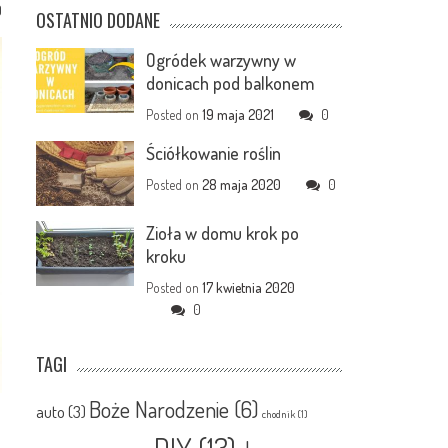
0
OSTATNIO DODANE
Ogródek warzywny w
donicach pod balkonem
Posted on
19 maja 2021
0
Ściółkowanie roślin
Posted on
28 maja 2020
0
Zioła w domu krok po
kroku
Posted on
17 kwietnia 2020
0
TAGI
Boże Narodzenie
(6)
auto
(3)
chodnik
(1)
DIY
(13)