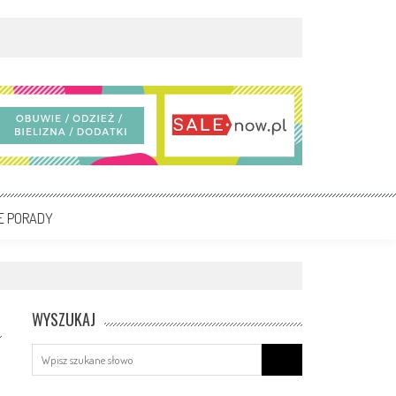
E PORADY
WYSZUKAJ
Search
for: