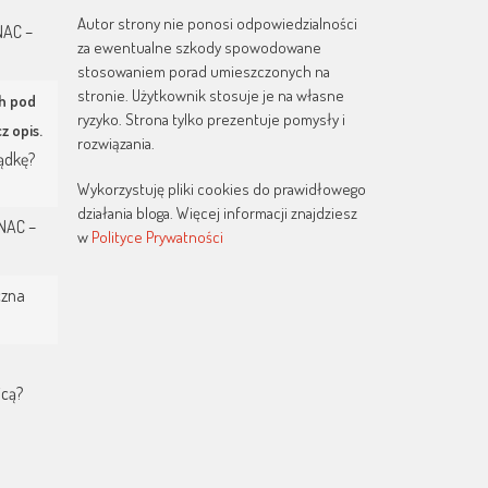
Autor strony nie ponosi odpowiedzialności
NAC –
za ewentualne szkody spowodowane
stosowaniem porad umieszczonych na
stronie. Użytkownik stosuje je na własne
h pod
ryzyko. Strona tylko prezentuje pomysły i
z opis.
rozwiązania.
ądkę?
Wykorzystuję pliki cookies do prawidłowego
działania bloga. Więcej informacji znajdziesz
 NAC –
w
Polityce Prywatności
czna
icą?