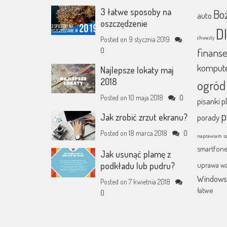
3 łatwe sposoby na
Bo
auto
oszczędzenie
D
chwasty
Posted on
9 stycznia 2019
finans
0
komput
Najlepsze lokaty maj
2018
ogród
Posted on
10 maja 2018
0
pisanki
p
p
Jak zrobić zrzut ekranu?
porady
Posted on
18 marca 2018
0
naprawiam
s
smartfon
Jak usunąć plamę z
podkładu lub pudru?
uprawa w
Window
Posted on
7 kwietnia 2018
łatwe
0