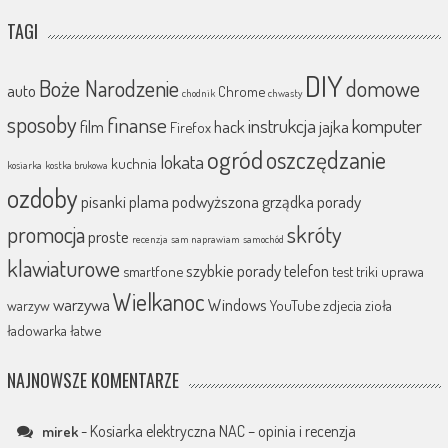
TAGI
DIY
Boże Narodzenie
domowe
auto
Chrome
chodnik
chwasty
sposoby
finanse
instrukcja
komputer
film
hack
jajka
Firefox
ogród
oszczędzanie
lokata
kuchnia
kosiarka
kostka brukowa
ozdoby
pisanki
plama
podwyższona grządka
porady
promocja
skróty
proste
recenzja
sam naprawiam
samochód
klawiaturowe
szybkie porady
telefon
smartfone
test
triki
uprawa
Wielkanoc
warzywa
Windows
warzyw
YouTube
zdjecia
zioła
ładowarka
łatwe
NAJNOWSZE KOMENTARZE
-
Kosiarka elektryczna NAC – opinia i recenzja
mirek