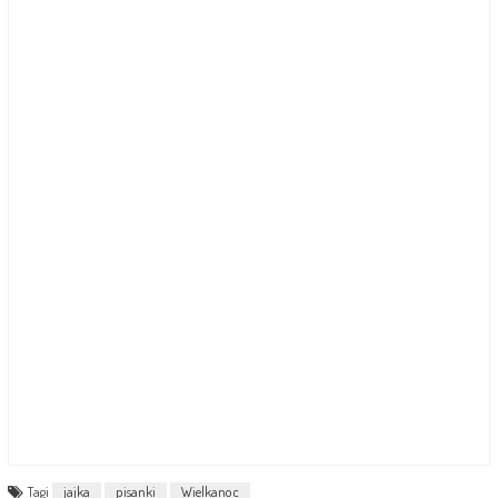
Tagi
jajka
pisanki
Wielkanoc