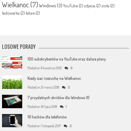
Wielkanoc
(7)
Windows
(3)
YouTube
(2)
zdjecia
(2)
zioła
(2)
ładowarka
(2)
łatwe
(2)
LOSOWE PORADY
100 subskrybentów na YouTube oraz dalsze plany
Posted on
8 kwietnia 2019
0
Kiedy siać rzeżuchę na Wielkanoc
Posted on
21 marca 2018
0
7 przydatnych skrótów dla Windows 10
Posted on
19 lipca 2018
1
19 hacków dla telefonów
Posted on
1 listopada 2017
0