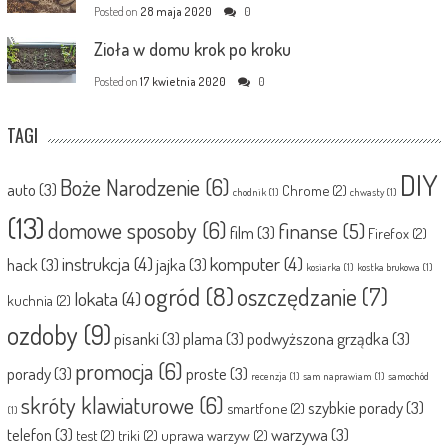
Posted on
28 maja 2020
0
Zioła w domu krok po kroku
Posted on
17 kwietnia 2020
0
TAGI
DIY
Boże Narodzenie
(6)
auto
(3)
Chrome
(2)
chodnik
(1)
chwasty
(1)
(13)
domowe sposoby
(6)
finanse
(5)
film
(3)
Firefox
(2)
instrukcja
(4)
komputer
(4)
hack
(3)
jajka
(3)
kosiarka
(1)
kostka brukowa
(1)
ogród
(8)
oszczędzanie
(7)
lokata
(4)
kuchnia
(2)
ozdoby
(9)
pisanki
(3)
plama
(3)
podwyższona grządka
(3)
promocja
(6)
porady
(3)
proste
(3)
recenzja
(1)
sam naprawiam
(1)
samochód
skróty klawiaturowe
(6)
szybkie porady
(3)
smartfone
(2)
(1)
telefon
(3)
warzywa
(3)
test
(2)
triki
(2)
uprawa warzyw
(2)