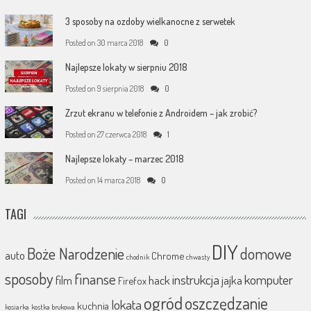
3 sposoby na ozdoby wielkanocne z serwetek
Posted on
30 marca 2018
0
Najlepsze lokaty w sierpniu 2018
Posted on
9 sierpnia 2018
0
Zrzut ekranu w telefonie z Androidem – jak zrobić?
Posted on
27 czerwca 2018
1
Najlepsze lokaty – marzec 2018
Posted on
14 marca 2018
0
TAGI
DIY
Boże Narodzenie
domowe
auto
Chrome
chodnik
chwasty
sposoby
finanse
instrukcja
komputer
film
hack
jajka
Firefox
ogród
oszczędzanie
lokata
kuchnia
kosiarka
kostka brukowa