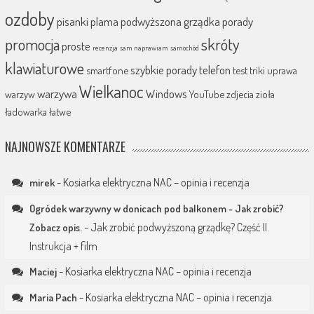
ozdoby
pisanki
plama
podwyższona grządka
porady
promocja
skróty
proste
recenzja
sam naprawiam
samochód
klawiaturowe
szybkie porady
telefon
smartfone
test
triki
uprawa
Wielkanoc
warzywa
Windows
warzyw
YouTube
zdjecia
zioła
ładowarka
łatwe
NAJNOWSZE KOMENTARZE
-
Kosiarka elektryczna NAC – opinia i recenzja
mirek
Ogródek warzywny w donicach pod balkonem - Jak zrobić?
-
Jak zrobić podwyższoną grządkę? Część II.
Zobacz opis.
Instrukcja + film
-
Kosiarka elektryczna NAC – opinia i recenzja
Maciej
-
Kosiarka elektryczna NAC – opinia i recenzja
Maria Pach