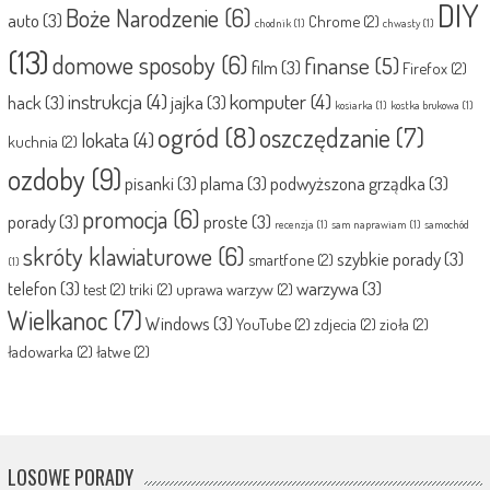
DIY
Boże Narodzenie
(6)
auto
(3)
Chrome
(2)
chodnik
(1)
chwasty
(1)
(13)
domowe sposoby
(6)
finanse
(5)
film
(3)
Firefox
(2)
instrukcja
(4)
komputer
(4)
hack
(3)
jajka
(3)
kosiarka
(1)
kostka brukowa
(1)
ogród
(8)
oszczędzanie
(7)
lokata
(4)
kuchnia
(2)
ozdoby
(9)
pisanki
(3)
plama
(3)
podwyższona grządka
(3)
promocja
(6)
porady
(3)
proste
(3)
recenzja
(1)
sam naprawiam
(1)
samochód
skróty klawiaturowe
(6)
szybkie porady
(3)
smartfone
(2)
(1)
telefon
(3)
warzywa
(3)
test
(2)
triki
(2)
uprawa warzyw
(2)
Wielkanoc
(7)
Windows
(3)
YouTube
(2)
zdjecia
(2)
zioła
(2)
ładowarka
(2)
łatwe
(2)
LOSOWE PORADY