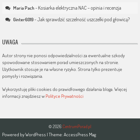
-
Kosiarka elektryczna NAC – opinia i recenzja
Maria Pach
-
Jak sprawdzić szczelność uszczelki pod głowicą?
Ginter6019
UWAGA
Autor strony nie ponosi odpowiedzialności za ewentualne szkody
spowodowane stosowaniem porad umieszczonych na stronie.
Użytkownik stosuje je na własne ryzyko. Strona tylko prezentuje
pomysły i rozwiązania.
Wykorzystuję pliki cookies do prawidłowego działania bloga. Więcej
informacji znajdziesz w
Polityce Prywatności
© 2026
CentrumPorad.pl
Powered by
WordPress
| Theme:
AccessPress Mag