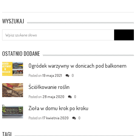
WYSZUKAJ
Search
for:
OSTATNIO DODANE
Ogródek warzywny w donicach pod balkonem
Posted on
19 maja 2021
0
Ściółkowanie roślin
Posted on
28 maja 2020
0
Zioła w domu krok po kroku
Posted on
17 kwietnia 2020
0
TAGI