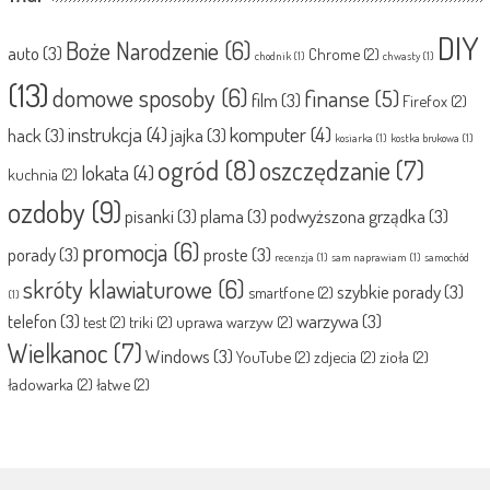
DIY
Boże Narodzenie
(6)
auto
(3)
Chrome
(2)
chodnik
(1)
chwasty
(1)
(13)
domowe sposoby
(6)
finanse
(5)
film
(3)
Firefox
(2)
instrukcja
(4)
komputer
(4)
hack
(3)
jajka
(3)
kosiarka
(1)
kostka brukowa
(1)
ogród
(8)
oszczędzanie
(7)
lokata
(4)
kuchnia
(2)
ozdoby
(9)
pisanki
(3)
plama
(3)
podwyższona grządka
(3)
promocja
(6)
porady
(3)
proste
(3)
recenzja
(1)
sam naprawiam
(1)
samochód
skróty klawiaturowe
(6)
szybkie porady
(3)
smartfone
(2)
(1)
telefon
(3)
warzywa
(3)
test
(2)
triki
(2)
uprawa warzyw
(2)
Wielkanoc
(7)
Windows
(3)
YouTube
(2)
zdjecia
(2)
zioła
(2)
ładowarka
(2)
łatwe
(2)