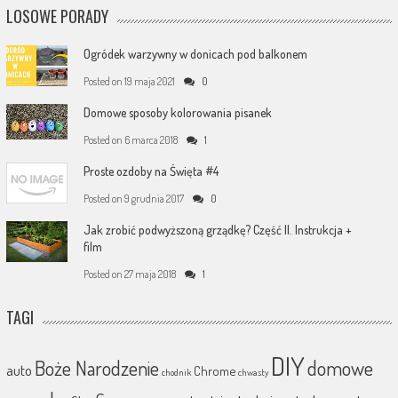
LOSOWE PORADY
Ogródek warzywny w donicach pod balkonem
Posted on
19 maja 2021
0
Domowe sposoby kolorowania pisanek
Posted on
6 marca 2018
1
Proste ozdoby na Święta #4
Posted on
9 grudnia 2017
0
Jak zrobić podwyższoną grządkę? Część II. Instrukcja +
film
Posted on
27 maja 2018
1
TAGI
DIY
Boże Narodzenie
domowe
auto
Chrome
chodnik
chwasty