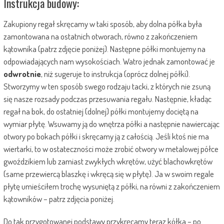
Instrukcja budowy:
Zakupiony regał skręcamy w taki sposób, aby dolna półka była
zamontowana na ostatnich otworach, równo z zakończeniem
kątownika (patrz zdjęcie poniżej). Następne półki montujemy na
odpowiadających nam wysokościach. Watro jednak zamontować je
odwrotnie
, niż sugeruje to instrukcja (oprócz dolnej półki).
Stworzymy w ten sposób swego rodzaju tacki, z których nie zsuną
się nasze rozsady podczas przesuwania regału. Następnie, kładąc
regał na bok, do ostatniej (dolnej) półki montujemy dociętą na
wymiar płytę. Wsuwamy ją do wnętrza półki a następnie nawiercając
otwory po bokach półki i skręcamy ją z całością. Jeśli ktoś nie ma
wiertarki, to w ostateczności może zrobić otwory w metalowej półce
gwoździkiem lub zamiast zwykłych wkrętów, użyć blachowkrętów
(same przewiercą blaszkę i wkręcą się w płytę). Ja w swoim regale
płytę umieściłem trochę wysuniętą z półki, na równi z zakończeniem
kątowników – patrz zdjęcia poniżej.
Do tak przygotowanej podstawy przykręcamy teraz kółka – po