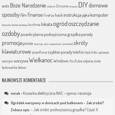
DIY
Boże Narodzenie
domowe
auto
Chrome
chodnik
chwasty
sposoby
finanse
instrukcja
komputer
film
hack
jajka
Firefox
ogród
oszczędzanie
lokata
kuchnia
kosiarka
kostka brukowa
ozdoby
pisanki
plama
podwyższona grządka
porady
promocja
skróty
proste
recenzja
sam naprawiam
samochód
klawiaturowe
szybkie porady
telefon
smartfone
test
triki
uprawa
Wielkanoc
warzywa
Windows
warzyw
YouTube
zdjecia
zioła
ładowarka
łatwe
NAJNOWSZE KOMENTARZE
-
Kosiarka elektryczna NAC – opinia i recenzja
mirek
Ogródek warzywny w donicach pod balkonem - Jak zrobić?
-
Jak zrobić podwyższoną grządkę? Część II.
Zobacz opis.