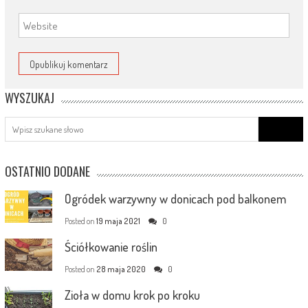
WYSZUKAJ
Search
for:
OSTATNIO DODANE
Ogródek warzywny w donicach pod balkonem
Posted on
19 maja 2021
0
Ściółkowanie roślin
Posted on
28 maja 2020
0
Zioła w domu krok po kroku