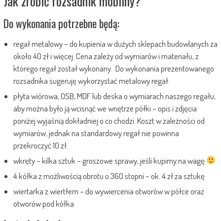
Jak zrobić rozsadnik mobilny?
Do wykonania potrzebne będą:
regał metalowy – do kupienia w dużych sklepach budowlanych za
około 40 zł i więcej. Cena zależy od wymiarów i materiału, z
którego regał został wykonany. Do wykonania prezentowanego
rozsadnika sugeruję wykorzystać metalowy regał.
płyta wiórowa, OSB, MDF lub deska o wymiarach naszego regału,
aby można było ją wcisnąć we wnętrze półki – opis i zdjęcia
poniżej wyjaśnią dokładniej o co chodzi. Koszt w zależności od
wymiarów, jednak na standardowy regał nie powinna
przekroczyć 10 zł.
wkręty – kilka sztuk – groszowe sprawy, jeśli kupimy na wagę
4 kółka z możliwością obrotu o 360 stopni – ok. 4 zł za sztukę
wiertarka z wiertłem – do wywiercenia otworów w półce oraz
otworów pod kółka