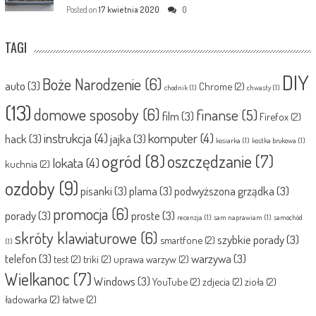
Posted on
17 kwietnia 2020
0
TAGI
DIY
Boże Narodzenie
(6)
auto
(3)
Chrome
(2)
chodnik
(1)
chwasty
(1)
(13)
domowe sposoby
(6)
finanse
(5)
film
(3)
Firefox
(2)
instrukcja
(4)
komputer
(4)
hack
(3)
jajka
(3)
kosiarka
(1)
kostka brukowa
(1)
ogród
(8)
oszczędzanie
(7)
lokata
(4)
kuchnia
(2)
ozdoby
(9)
pisanki
(3)
plama
(3)
podwyższona grządka
(3)
promocja
(6)
porady
(3)
proste
(3)
recenzja
(1)
sam naprawiam
(1)
samochód
skróty klawiaturowe
(6)
szybkie porady
(3)
smartfone
(2)
(1)
telefon
(3)
warzywa
(3)
test
(2)
triki
(2)
uprawa warzyw
(2)
Wielkanoc
(7)
Windows
(3)
YouTube
(2)
zdjecia
(2)
zioła
(2)
ładowarka
(2)
łatwe
(2)