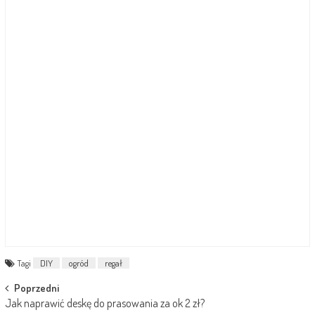
Tagi
DIY
ogród
regał
Post
Poprzedni
Jak naprawić deskę do prasowania za ok 2 zł?
navigation