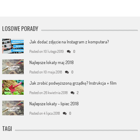
LOSOWE PORADY
Jak dodać zdjęcie na Instagram z komputera?
Posted on
10 lutego 2019
0
Najlepsze lokaty maj 2018
Posted on
10 maja 2018
0
Jak zrobić podwyższoną grządkę? Instrukcja + film
Posted on
26 kwietnia 2018
2
Najlepsze lokaty – lipiec 2018
Posted on
4 lipca 2018
0
TAGI