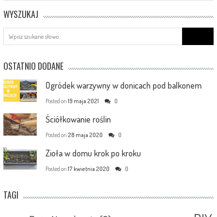
WYSZUKAJ
Search
for:
OSTATNIO DODANE
Ogródek warzywny w donicach pod balkonem
Posted on
19 maja 2021
0
Ściółkowanie roślin
Posted on
28 maja 2020
0
Zioła w domu krok po kroku
Posted on
17 kwietnia 2020
0
TAGI