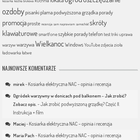
kuchnia
kosiarka
kostka brukowa
ozdoby
pisanki
plama
podwyższona grządka
porady
promocja
skróty
proste
recenzja
sam naprawiam
samochód
klawiaturowe
szybkie porady
telefon
smartfone
test
triki
uprawa
Wielkanoc
warzywa
Windows
warzyw
YouTube
zdjecia
zioła
ładowarka
łatwe
NAJNOWSZE KOMENTARZE
-
Kosiarka elektryczna NAC – opinia i recenzja
mirek
Ogródek warzywny w donicach pod balkonem - Jak zrobić?
-
Jak zrobić podwyższoną grządkę? Część II.
Zobacz opis.
Instrukcja + film
-
Kosiarka elektryczna NAC – opinia i recenzja
Maciej
-
Kosiarka elektryczna NAC – opinia i recenzja
Maria Pach