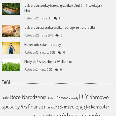
Jak zrobić podwyższoną grządkę? Część II. Instrukcja +
film
Posted on
27 maja 2018
1
Jak zrobić zajączka wielkanocnego ze… skarpetki
Posted on
22 marca 2018
0
Malowanie ścian – porady
Posted on
12 listopada 2019
0
Kiedy siać rzeżuchę na Wielkanoc
Posted on
21 marca 2018
0
TAGI
DIY
Boże Narodzenie
domowe
auto
Chrome
chodnik
chwasty
sposoby
finanse
instrukcja
komputer
film
hack
jajka
Firefox
ogród
oszczędzanie
lokata