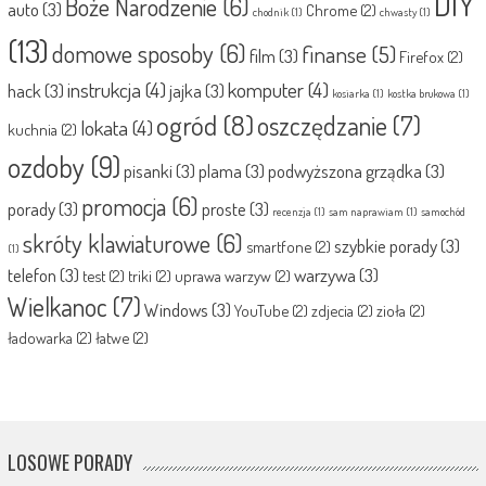
DIY
Boże Narodzenie
(6)
auto
(3)
Chrome
(2)
chodnik
(1)
chwasty
(1)
(13)
domowe sposoby
(6)
finanse
(5)
film
(3)
Firefox
(2)
instrukcja
(4)
komputer
(4)
hack
(3)
jajka
(3)
kosiarka
(1)
kostka brukowa
(1)
ogród
(8)
oszczędzanie
(7)
lokata
(4)
kuchnia
(2)
ozdoby
(9)
pisanki
(3)
plama
(3)
podwyższona grządka
(3)
promocja
(6)
porady
(3)
proste
(3)
recenzja
(1)
sam naprawiam
(1)
samochód
skróty klawiaturowe
(6)
szybkie porady
(3)
smartfone
(2)
(1)
telefon
(3)
warzywa
(3)
test
(2)
triki
(2)
uprawa warzyw
(2)
Wielkanoc
(7)
Windows
(3)
YouTube
(2)
zdjecia
(2)
zioła
(2)
ładowarka
(2)
łatwe
(2)
LOSOWE PORADY