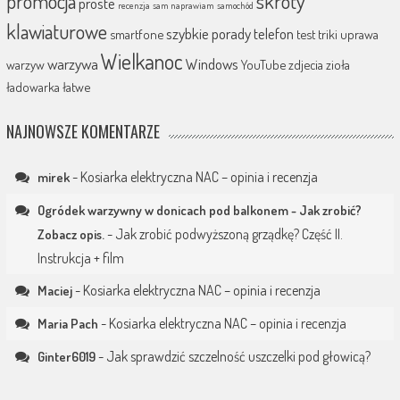
promocja
skróty
proste
recenzja
sam naprawiam
samochód
klawiaturowe
szybkie porady
telefon
smartfone
test
triki
uprawa
Wielkanoc
warzywa
Windows
warzyw
YouTube
zdjecia
zioła
ładowarka
łatwe
NAJNOWSZE KOMENTARZE
-
Kosiarka elektryczna NAC – opinia i recenzja
mirek
Ogródek warzywny w donicach pod balkonem - Jak zrobić?
-
Jak zrobić podwyższoną grządkę? Część II.
Zobacz opis.
Instrukcja + film
-
Kosiarka elektryczna NAC – opinia i recenzja
Maciej
-
Kosiarka elektryczna NAC – opinia i recenzja
Maria Pach
-
Jak sprawdzić szczelność uszczelki pod głowicą?
Ginter6019