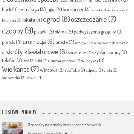
Firefox
(2)
instrukcja
(4)
komputer
(4)
hack
(3)
jajka
(3)
kosiarka
(1)
kostka brukowa
(1)
ogród
(8)
oszczędzanie
(7)
lokata
(4)
kuchnia
(2)
ozdoby
(9)
pisanki
(3)
plama
(3)
podwyższona grządka
(3)
promocja
(6)
porady
(3)
proste
(3)
recenzja
(1)
sam naprawiam
(1)
samochód
skróty klawiaturowe
(6)
szybkie porady
(3)
smartfone
(2)
(1)
telefon
(3)
warzywa
(3)
test
(2)
triki
(2)
uprawa warzyw
(2)
Wielkanoc
(7)
Windows
(3)
YouTube
(2)
zdjecia
(2)
zioła
(2)
ładowarka
(2)
łatwe
(2)
LOSOWE PORADY
3 sposoby na ozdoby wielkanocne z serwetek
Posted on
30 marca 2018
0