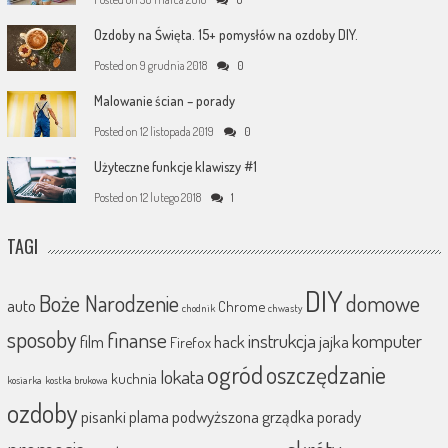
Ozdoby na Święta. 15+ pomysłów na ozdoby DIY.
Posted on
9 grudnia 2018
0
Malowanie ścian – porady
Posted on
12 listopada 2019
0
Użyteczne funkcje klawiszy #1
Posted on
12 lutego 2018
1
TAGI
DIY
Boże Narodzenie
domowe
auto
Chrome
chodnik
chwasty
sposoby
finanse
instrukcja
komputer
film
hack
jajka
Firefox
ogród
oszczędzanie
lokata
kuchnia
kosiarka
kostka brukowa
ozdoby
pisanki
plama
podwyższona grządka
porady