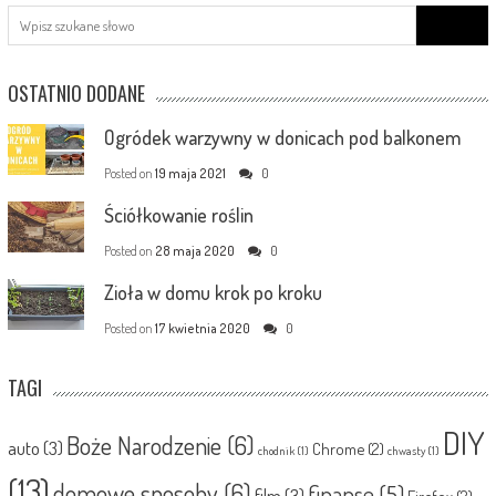
Search
for:
OSTATNIO DODANE
Ogródek warzywny w donicach pod balkonem
Posted on
19 maja 2021
0
Ściółkowanie roślin
Posted on
28 maja 2020
0
Zioła w domu krok po kroku
Posted on
17 kwietnia 2020
0
TAGI
DIY
Boże Narodzenie
(6)
auto
(3)
Chrome
(2)
chodnik
(1)
chwasty
(1)
(13)
domowe sposoby
(6)
finanse
(5)
film
(3)